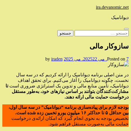
Skip
ira.devanomic.net
to
content
دیوانامیک
جستجو
برای:
سازوکار مالی
7. می 2025
Posted on
22. می 2025
by
iraden
در متن اصلی برنامه دیوانامیک را ارائه کردیم که در سه سال
نخست، چگونه دیوانامیک را آغاز می‌کنیم. برای تحقق اهداف
دیوانامیک، تأمین منابع مالی و تدوین یک استراتژی ضروری است
تا
مشارکت‌کنندگان بتوانند بر اساس نیازهای خود، به‌طور مستقل
درخواست حمایت مالی ارائه دهند.
بودجه لازم برای پیاده‌سازی برنامه “دیوانامیک” در سه سال اول،
بین حداقل ۵ تا حداکثر ۱۶ میلیون یورو تخمین زده شده است.
تخصیص بودجه به نحوی انجام گیرد که امکان ارائه‌ی درخواست
حمایت مالی به‌صورت مستقل فراهم شود.