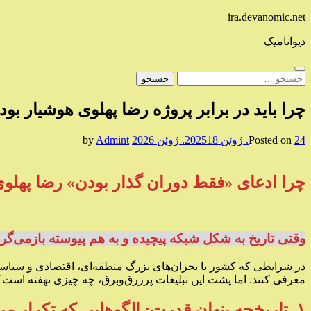
Skip
ira.devanomic.net
to
content
دیوانامیک
جستجو
برای:
چرا باید در برابر پروژه رضا پهلوی هوشیار بود
24. ژوئن 2025
Posted on
18. ژوئن 2026
by
Admint
چرا ادعای «فقط دوران گذار بودن» رضا پهلوی
وقتی تاریخ به شکل شبکه‌ پیچیده و به هم پیوسته بازمی‌گرد
در شرایطی که کشور با بحران‌های بزرگ منطقه‌ای، اقتصادی و سیاسی د
معرفی کنند. اما پشت این تبلیغات پرزرق‌وبرق، چه چیزی نهفته است؟ چرا
۱. تاریخچه پنهان قدرت: الگوهایی که تکرار می‌شوند