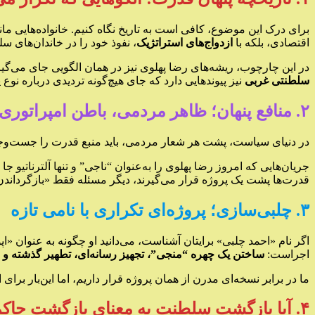
برای درک این موضوع، کافی است به تاریخ نگاه کنیم. خانواده‌هایی مان
اقتصادی، بلکه با
ازدواج‌های استراتژیک
، نفوذ خود را در خاندان‌های 
در این چارچوب، ریشه‌های رضا پهلوی نیز در همان الگویی جای می‌گی
سلطنتی غربی
نیز پیوندهایی دارد که جای هیچ‌گونه تردیدی درباره نوع 
۲. منافع پنهان؛ ظاهر مردمی، باطن امپراتوری
در دنیای سیاست، پشت هر شعار مردمی، باید منبع قدرت را جست‌وجو کرد
جریان‌هایی که امروز رضا پهلوی را به‌عنوان “ناجی” و تنها آلترناتیو ج
قدرت‌ها پشت یک پروژه قرار می‌گیرند، دیگر مسئله فقط «بازگردان
۳. چلبی‌سازی؛ پروژه‌ای تکراری با نامی تازه
اگر نام «احمد چلبی» برایتان آشناست، می‌دانید او چگونه به عنوان «
اجراست:
ساختن یک چهره “منجی”، تجهیز رسانه‌ای، تطهیر گذشته و
ما در برابر نسخه‌ای مدرن از همان پروژه قرار داریم، اما این‌بار ب
۴. آیا بازگشت سلطنت به معنای بازگشت حاکمیت ملی است؟