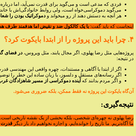
فردی که مدعی است و می‌گوید برای قدرت نمی‌آید، اما درباره
می‌گوید دموکراسی‌خواه است، ولی روابط خانوادگی‌اش با خان
هر آنچه به دستش دهند از رو میخواند و
دموکراتیک بودن را شعا
اینجاست که باید گفت:
با یک کالکول ضد و نقیض اما هدفمند طرف هس
۴. چرا باید این پروژه را از ابتدا بایکوت کرد؟
پروژه‌هایی مثل رضا پهلوی، اگر مجال یابند، مثل ویروس،
در فضای گفت
در نتیجه:
اگر از ابتدا با آگاهی و مستندات، چهره واقعی این مهندسی قدر
اگر رسانه‌های مستقل و دلسوز، با زبان ساده این خطر را توضیح
و اگر مردم بدانند که
آینده دموکراسی از مسیر شاهزادگان غرب‌
آن‌گاه بایکوت این پروژه نه فقط ممکن، بلکه ضروری می‌شود.
نتیجه‌گیری:
رضا پهلوی نه چهره‌ای شخصی، بلکه بخشی از یک نقشه تاریخی است. از 
ما آگاه‌تریم. ما تاریخ را خوانده‌ایم، و اجازه نخواهیم داد بار دیگر
قدرت د