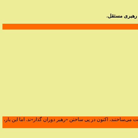
ک رهبری مستقل
،
ی‌ساختند، اکنون در پی ساختن «رهبر دوران گذار»ند. اما این بار،