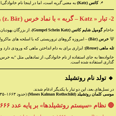
📌
کاتس (Katz)
به معنی
گربه
است، اما در اینجا نام خانوادگی
2- تبار « Katz – گربه » با نماد خرس (z. Bär) و نماد تله ماهی
حاخام
گومپل شایم کاتس (Gumpel Schein Katz)
، از بزرگان یهودیان فرانکفورت، در حدود ۸۷
🐻
خرس (Bär)
– امروزه گروهای تروریستی که با اسلحه های ماکرول
تله ماهی (Reuse)
: ابزاری برای به دام انداختن ماهی که ورودی دارد 
خانواده‌ها به جای استفاده از نام خانوادگی، از نمادهایی مثل “به خرس
گذاری استفاده شده است.
🔸 تولد نام روتشیلد
در نسل‌های بعد، این دو تبار با یکدیگر ادغام شدند.
موسی کلمان روتشیلد (Moses Kalman Rothschild)
(حدود ۱۶۶۳–۱۷۳۵) به‌عنوان تاجر و صراف در فرانکفورت، بنیان‌گذار شاخه بانکی روتشیلد شناخته می‌شود.
🔴 نظام «سیستم روتشیلدها» بر پایه عدد ۶۶۶ (عدد شیطان) و کنترل مالی