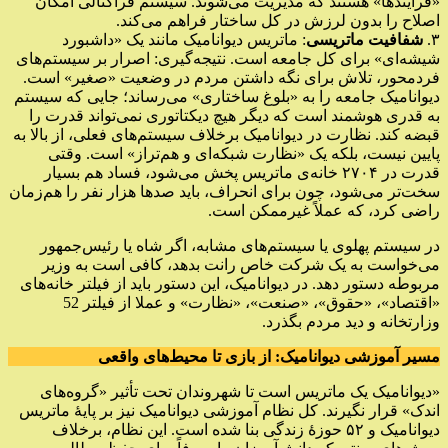
«فرآیندها» هستند که مدیریت می‌شوند. سیستم فراکتالی امکان
اصلاح را بدون لرزش در کل ساختار فراهم می‌کند.
۳.
شفافیت ماتریسی
: ماتریس دیوانامیک مانند یک «داشبورد
شیشه‌ای» برای کل جامعه است. نتیجه‌گیری: اصرار بر سیستم‌های
فردمحور، تلاش برای نگه داشتن مردم در وضعیت «صغیر» است.
دیوانامیک جامعه را به «بلوغ ساختاری» می‌رساند؛ جایی که سیستم
به قدری هوشمند است که دیگر هیچ دیکتاتوری نمی‌تواند قدرت را
قبضه کند. نظارت در دیوانامیک برخلاف سیستم‌های فعلی، از بالا به
پایین نیست، بلکه یک «نظارت شبکه‌ای و هم‌تراز» است. وقتی
قدرت در ۲۷۰۴ خانه‌ی ماتریس پخش می‌شود، فساد هم بسیار
سخت‌تر می‌شود، چون برای انحراف، باید صدها هزار نفر را هم‌زمان
راضی کرد، که عملاً غیرممکن است.
در سیستم پهلوی یا سیستم‌های مشابه، اگر شاه یا رئیس‌جمهور
می‌خواست به یک شرکت خاص رانت بدهد، کافی است به وزیر
مربوطه دستور دهد. در دیوانامیک، این دستور باید از فیلتر خانه‌های
«اقتصاد»، «حقوق»، «صنعت»، «نظارت» و عملا از فیلتر 52
وزارتخانه و دید مردم بگذرد.
مسیر آموزشی دیوانامیک: از بازی تا محیط‌های واقعی
«دیوانامیک یک ماتریس است تا شهروندان تحت تأثیر «گروه‌های
اندک» قرار نگیرند. کل نظام آموزشی دیوانامیک نیز بر پایهٔ ماتریس
دیوانامیک و ۵۲ حوزۀ زندگی بنا شده است. این نظام، برخلاف