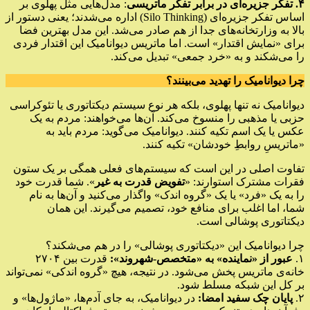
۴. تفکر جزیره‌ای در برابر تفکر ماتریسی
: مدل‌هایی مثل پهلوی بر
اساس تفکر جزیره‌ای (Silo Thinking) اداره می‌شدند؛ یعنی دستور از
بالا به وزارتخانه‌های جدا از هم صادر می‌شد. این مدل بهترین فضا
برای «نمایش اقتدار» است. اما ماتریس دیوانامیک این اقتدار فردی
را می‌شکند و به «خرد جمعی» تبدیل می‌کند.
چرا دیوانامیک را تهدید می‌بینند؟
دیوانامیک نه تنها پهلوی، بلکه هر نوع سیستم دیکتاتوری یا تئوکراسی
حزبی یا مذهبی را منسوخ می‌کند. آن‌ها می‌خواهند: مردم به یک
عکس یا یک اسم تکیه کنند. دیوانامیک می‌گوید: مردم باید به
«ماتریسِ روابطِ خودشان» تکیه کنند.
تفاوت اصلی در این است که سیستم‌های فعلی همگی بر یک ستون
فقرات مشترک استوارند: «
تفویض قدرت به غیر
». شما قدرت خود
را به یک «فرد» یا یک «گروه اندک» واگذار می‌کنید و آن‌ها به نام
شما، اما اغلب برای منافع خود، تصمیم می‌گیرند. این همان
دیکتاتوری پوشالی است.
چرا دیوانامیک این «دیکتاتوری پوشالی» را در هم می‌شکند؟
۱.
عبور از «نماینده» به «متخصص-شهروند»:
قدرت بین ۲۷۰۴
خانه‌ی ماتریس پخش می‌شود. در نتیجه، هیچ «گروه اندکی» نمی‌تواند
بر کل این شبکه مسلط شود.
۲.
پایان چک سفید امضا:
در دیوانامیک، به جای آدم‌ها، «ماژول‌ها» و