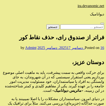
Skip
ira.devanomic.net
to
content
دیوانامیک
جستجو
برای:
فراتر از صندوق رای، حذف نقاط کور
16. دسامبر 2025
Posted on
17. دسامبر 2025
by
Admint
دوستان عزیز،
برای حرکت واقعی به سمت پیشرفت، باید به ماهیت اصلی موضوع
بپردازیم یعنی استقرار سیستمی که در آن شهروندان، به جای
وابستگی به افراد یا سیاستمداران، خود مسئولیت مدیریت امور
جامعه را بر عهده گیرند. یکی از مفاهیم کلیدی و کمتر شناخته‌شده
در این زمینه، «
ماتریس دیوانامیک
» است.
در دنیای امروز، سیاستمداران مشکلات را یا اصلا نمیبینند یا به
صورت جداگانه (جزیره‌ای) بررسی می‌کنند. مثلاً برای ترافیک یک