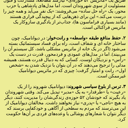
طریق یک «ماتریس ۵۲ حوزه‌ای» نیازمند مطالعه، مشارکت و قبول
مسئولیت از سوی شهروندان است. اما مدل‌های پادشاهی یا حزب
محور، یک «راه حل ساده» می‌فروشند: «یک نفر می‌آید و همه چیز را
درست می‌کند.» این برای ذهن‌هایی که از پیچیدگی فراری هستند
(مانند بسیاری فراماسون ها)، جذاب‌تر از یادگیری سازوکار یک
ماتریس فراکتالی است.
۲. حفظ منافع طبقه «واسطه» و رانت‌خوار
: در دیوانامیک، چون
ساختار خانه ای و شفاف است، راه برای فساد سیستماتیک بسته
می‌شود (اگر در یک خانه از ماتریس مشکلی باشد، کل سیستم آن را
می‌بیند). اما در مدل‌های عمودی و فردمحور، قدرت در دست یک
«رأس» و نزدیکان اوست. کسانی که به دنبال قدرت هستند، همیشه
مدلی را ترجیح می‌دهند که در آن بتوان با نزدیک شدن به «شخص
اول»، رانت و امتیاز گرفت؛ چیزی که در ماتریس دیوانامیک
غیرممکن است.
۳. ترس از بلوغ سیاسی شهروند:
دیوانامیک شهروند را از یک
«رعیت» یا «طرفدار» به یک «مدیر» تبدیل می‌کند. وقتی شهروندان
یاد بگیرند که خودشان ۵۲ حوزه‌ی زندگی‌شان را مدیریت کنند، دیگر
به هیچ «ناجی» یا «پدری» نیاز نخواهند داشت. مخالفان دیوانامیک از
این می‌ترسند که مردم به سطحی از آگاهی و خودکفایی برسند که
دیگر نتوان با شعارهای پوشالی یا وعده‌های فردی بر آن‌ها حکومت
کرد.