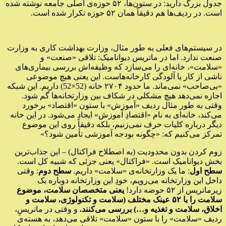
جدول بزرگ دارید: در ستون‌ها، ۵۲ حوزه‌ی اصلی جامعه نوشته شده
است. در ردیف‌ها هم دقیقاً همان ۵۲ حوزه تکرار شده است.
در سیستم‌های فعلی به طور مثال، وزارت بهداشت کاری به وزارت
صنعت ندارد. اما در ماتریس دیوانامیک: تلاقی «صنعت» و
«سلامت»، خانه‌ای را می‌سازد که وظیفه‌اش بررسی بیماری‌های
ناشی از کار یا آلودگی کارخانه‌هاست. این یعنی هیچ موضوعی
«بی‌صاحب» نمی‌ماند. ما حدود ۲۷۰۴ خانه (52×52) داریم. این شبکه
اجازه نمی‌دهد هیچ مشکلی در شکاف بین وزارتخانه‌ها گم شود.
وقتی به طور مثال ردیف «آموزش» با ستون «اقتصاد» برخورد
می‌کند، خانه‌ای به نام «اقتصادِ آموزش» ایجاد می‌شود. در این خانه
دیگر درباره کلیات حرف نمی‌زنیم، بلکه دقیقاً روی این موضوع
تمرکز می‌کنیم که: «چگونه بودجه آموزشی تأمین شود؟»
زوم کردن بدون محدودیت (به اصطلاح فراکتال) – این جذاب‌ترین
بخش دیوانامیک است. «فراکتال» یعنی جزئی که شبیه کل است.
سطح اول
: ما یک وزارتخانه‌ی «سلامت» داریم.
سطح دوم
: وقتی
داخل این وزارتخانه می‌رویم، خودِ این وزارتخانه دوباره یک
زیرماتریس از ۵۲ حوضه دارد!
یعنی متخصصان سلامت، موضوع
سلامت را با ۵۲ عینک مختلف (سلامت و تکنولوژی، سلامت و
اخلاق، سلامت و تغذیه و…) بررسی می‌کنند.
و وقتی در ماتریسِ،
ردیف «سلامت» را با ستون «سلامت» تلاقی می‌دهد، به هسته‌ی