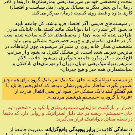
سخت و تخصصی خودش می‌رسد: یعنی بیمارستان‌ها، داروها و کادر
درمان. این بخش دیگر به مسائل بیرونی (مثل سیاست و اقتصاد)
کاری ندارد و فقط روی کیفیت درمان تمرکز می‌کند.
در سیستم‌های قدیمی، اگر اقتصاد فرو بپاشد، کل جامعه نابود
می‌شود (اثر آبشاری). اما دیوانامیک مانند کشتی‌های تایتانیک مدرن
طراحی شده که بدنه آن‌ها از محفظه‌های جداگانه ساخته شده است.
اگر در خانه‌ی «تکنولوژی و حریم خصوصی» مشکلی پیش بیاید،
متخصصان همان خانه روی آن متمرکز می‌شوند. چون ارتباطات در
ماتریس تعریف شده است، اثر مشکل کنترل می‌شود و از سرایتِ
فلج‌کننده به کل پیکره جامعه جلوگیری می‌شود. خلاصه کلام
ماتریس دیوانامیک یعنی «پایان دوران ابرقهرمان‌های بادکنکی و
سیاستمداران همه‌ جیز و هیچ چیزدان».
در سیستم دیوانامیک، به جای اینکه یک نفر یا یک گروه برای همه چیز
تصمیم بگیرد، ساختار ماتریس نشان میدهد که کدام بخش ها باید با
هم گفتگو کنند تا یک مشکل حل شود این یعنی انتقال قدرت از
«فرد» یا گروه به «سیستمِ هوشمندِ مردمی».
اصرار بر بازگشت مدل‌هایی شبیه به پهلوی یا تکیه بر «شخص» به
جای «سیستم»، ریشه در چند دلیل استراتژیک و روانی دارد که دقیقاً
در نقطه مقابل دیوانامیک قرار می‌گیرند:
۱. سادگی کاذب در برابر پیچیدگی واقع‌گرایانه:
مدیریت جامعه از