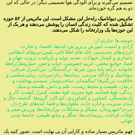
تصمیم می‌گیرند و برای آلودگی هوا تصمیمی دیگر؛ در حالی که این
دو به هم گره خورده‌اند.
ماتریس دیوانامیک راه‌حل این مشکل است. این ماتریس از ۵۲ حوزه
تشکیل شده که کلیت زندگی انسان را پوشش می‌دهند و هر یک از
این حوزه‌ها یک وزارتخانه را شکل می‌دهند.
حوضه ها عبارتند از:
آزادی و امنیت، آموزش و پرورش، ایده‌ها، اقتصاد و تجارت،
انرژی‌های تجدیدپذیر، بانک های اطلاعاتی، پلیس/نیروهای انتظامی،
دامداری و کشتار حیوانات، تغذیه، تولید و بازیافت، ثروت، جهان و
فضا، جوامع مخفی، حریم خصوصی، حیات وحش، حمل‌ونقل/راه‌ها،
خانواده، درآمد پایهٔ بدون شرط، درگذشتگان، دین/اسرار/عرفان،
دیوانامیک و دادگاه مردمی، رسانه‌ها، زنان/مردان، زیبایی‌شناسی و
خلاقیت، بزرگترها *سالمندان، ساخت‌وساز، سیستم بهداشت و
درمان، طبیعت و محیط زیست، علم و دانش، فلسفه و سبک
زندگی، قوهٔ قضائیه، قوهٔ مجریه، قوهٔ مقننه، کنترل کیفیت، کار و
بازنشستگی، کشاورز و کشاورزی، کودکان، گروه‌ها، گذشته، حال و
آینده، مدیریت و اداره جات، ماهواره‌ها و فضا، ایده‌های طرح دار،
مردم*شهروندان، مسائل و مشکلات، وزارتخانه‌ها، ورزش-سفر و
اوقات فراغت، زیرساخت‌ها، جنگل و منابع طبیعی، جامعهٔ مدنی
جهانی.
فهم ماتریس بسیار ساده و کارایی آن بی نهایت است. تصور کنید یک