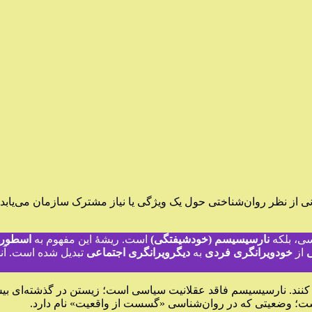
از نظر روان‌شناختی حول یک ویژگی یا نیاز مشترک سازمان می‌یابد. اف
سی، بلکه
نارسیسیسم (خودشیفتگی)
است. ریشهٔ این مفهوم به
اسطورهٔ
از
خودویرانگری فردی
به
دیگر‌ویرانگری اجتماعی
تبدیل شده است. آنچ
 کنند. نارسیسیسم فاقد عقلانیت سیاسی است؛ زیستن در گذشته‌ای بیش 
است؛ وضعیتی که در روان‌شناسی «گسست از واقعیت» نام دارد.