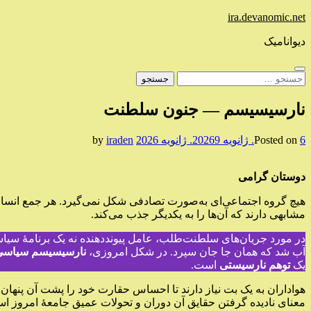
Skip
ira.devanomic.net
to
content
دیوانامیک
جستجو
برای:
نارسیسیسم — جنون سلطنت
6. ژانویه 2026
Posted on
9. ژانویه 2026
by
iraden
دوستان گرامی
هیچ گروه اجتماعی‌ای به‌صورت تصادفی شکل نمی‌گیرد. هر جمع انسانی 
مشابهی دارند که آن‌ها را به یکدیگر جذب می‌کند.
در مورد جریان‌های سلطنت‌طلب، عامل پیونددهنده نه یک برنامهٔ سیا
آب شد که همان جا جان سپرد. در شکل امروزی،
نارسیسیسم سیاسی
یک
توهم نارسیستی
است.
هواداران به یک بت نیاز دارند تا احساس حقارت خود را پشت آن پنهان
معنای نادیده گرفتن حقایق آن دوران و تحولات عمیق جامعهٔ امروز 