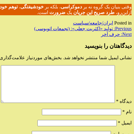
وقتی بنیان یک گروه نه بر
دموکراسی
، بلکه بر
خودشیفتگی
،
توهم خود
ازاین‌رو،
طرد صریح این جریان
یک
ضرورت
است.
Posted in
ایران/جامعه/سیاست
راهبری
Previous:
تولید «اکثریت جعلی»: (تجمعات اتوبوسی)
Next:
حرف آخر
نوشته
دیدگاهتان را بنویسید
نشانی ایمیل شما منتشر نخواهد شد.
بخش‌های موردنیاز علامت‌گذاری 
دیدگاه
*
نام
*
ایمیل
*
وب‌ سایت