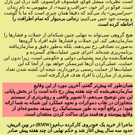
است. نظریات میشل فوکو، فیلسوف فرانسوی، کلید درک این پازل
است. فوکو در اثر خود، «مراقب و تنبیه»، از مفهومی به نام زندان
«سراسربین» یاد می‌کند که دقیقاً همان چیزی است که ما با گوشت
و پوست خود حس می‌کنیم:
زندانی بی‌دیوار که تمام اطرافت را
احاطه کرده است
.
هیچ گروهی نمی‌تواند به تنهایی چنین شبکه‌ای از حملات و فشارها را
سازمان‌دهی کند. این حملات و فشارها علیه افراد یا گروه‌ها
به‌صورت تصادفی رخ نمی‌دهند، بلکه به‌طور دقیق و سازمان‌یافته
برنامه‌ریزی شده‌اند. اجرای چنین عملیات‌های گسترده و
هماهنگ‌شده نیازمند پشتیبانی دولتی و حکومتی است، زیرا بدون این
حمایت، عملی‌کردن آن‌ها غیرممکن خواهد بود. از آنجا که این
عملیات‌ها از حمایت رسمی برخوردارند، نتیجه آن کشته شدن تعداد
بیشتری از مبارزان یا افراد هدف قرارگرفته است.
همان‌طور که پیش‌تر گفتم، آخرین مورد از این وقایعِ
سازمان‌دهی‌شده که چند هفته پیش رخ داده است را در بخش پایانی
این متن توضیح می‌دهم، تا تصویر واقعی و روشن‌تری از سیستم
متجاوزان در نقاب دموکرات و نحوه عملکرد این شبکه به شما ارائه
شود؛ در واقع آنچه به طور سیستماتیک رخ میدهد مجموعه‌ای از
وقایع پیوسته و هدفمند برای ساکت کردن منتقدان است.
ماجرا از خرید یک خودروی کارکرده ب‌ام‌و (BMW) در وینِ اتریش،
حدود سه سال پیش آغاز شد و حکم نهایی آن چند هفته پیش صادر