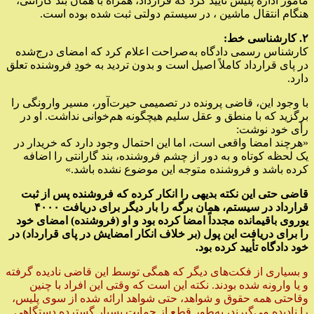
مامور اداره پلیس تأیید کرد که قرارداد، همراه با همان بند گارانتی،
هنگام انتقال ماشین ، در سیستم دولتی ثبت شده بوده است.
۲. کارشناسی خط:
کارشناس رسمی دادگاه به‌صراحت اعلام کرد که امضای درج‌شده
در پای قرارداد کاملاً اصیل است و بدون تردید به خودِ فروشنده تعلق
دارد.
با وجود این، قاضی پرونده در تصمیمی حیرت‌آور، مسیر وارونگی را
برگزید که با منطق و عقل سلیم هیچگونه هم‌خوانی نداشت. او در
رأی خود نوشت:
«هرچند امضا واقعی است، اما این احتمال وجود دارد که خریدار در
یک لحظه کوتاه و به دور از چشم فروشنده، بند گارانتی را اضافه
کرده باشد و فروشنده متوجه این موضوع نشده باشد.»
قاضی حتی این نکته بدیهی را انکار کرده که فروشنده پس از ثبت
قرارداد در سیستم، همان برگه را بار دیگر برای دریافت ۴۰۰۰
یوروی باقیمانده مجدداً امضا کرده بود و او (فروشنده) امضای خود
را برای دریافت این پول (بر خلاف انکار امضایش در پای قرارداد) در
خود دادگاه تأیید کرده بود.
و بسیاری از فکت‌های دیگر که همگی توسط این قاضی نادیده گرفته
و یا وارونه شده بودند. نکته این است که وقتی این افراد با چنین
وقاحتی همه حقوق و شواهد، حتی شواهد ارائه شده از سوی پلیس،
را نادیده می‌گیرند، به‌طور قطع از حمایت بسیار گسترده‌ دستگاهی