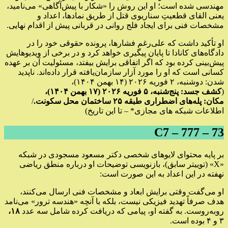
مهندسی شده است؛ او این روش را «شکار با پیش‌آگاهی» می‌نامید،
یعنی القای قطعیتِ سناریوی قتل از طریق نمادها، اعداد و
مشخصات فنی برای ایجاد فلج روانی در قربانی پیش از اقدام نهایی.
او تأکید داشت که علی‌رغم فشارها، پرونده حقوقی خود را در
دادگاه‌های کانادا تا پایان پیگیری خواهد کرد و در برخی از ویدیوهایش
پیش‌بینی کرده بود که اگر اتفاقی برایش بیفتد، مسئولیت آن بر عهده
کسانی است که او را مورد آزار سازمان‌یافته قرار داده‌اند. ناپدید
شدن: دوشنبه، ۲ فوریه ۲۰۲۶ (۱۴ بهمن ۱۴۰۴)،
(
کشف جسد: پنج‌شنبه، ۵ فوریه ۲۰۲۶ (۱۷ بهمن ۱۴۰۴)،
مکان: پله‌های اضطراری طبقه ۲۵ ساختمان محل سکونت.
/
اطلاعات شبکه های مجازی* – تا این تاریخ)
C7 – 777 – 73
بر پایه محتوای لایوهای شخصی دکتر مسعود مسجودی در شبکه
«X» (توییتر سابق)، بازنویسی توضیحات او درباره منطق ریاضی
نهفته در این اعداد به این صورت است:
او می‌گفت وقتی برایش ابعاد و مشخصات فنی ارسال می‌کنند،
هدف صرفاً تهدید فیزیکی نیست، بلکه با آنچه «هندسه ترور» می‌نامد
روبه‌روست. به گفته او، پیامی که دریافت کرده شامل سه عدد
۱۸،
۳ و ۴ بوده است.