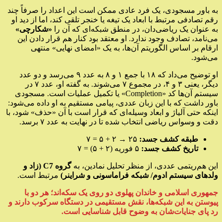
به باور مسجودی، یک فرد عادی ممکن است این اعداد را صرفاً چند
رقم تصادفی مرتبط با ابعاد یک تیغه یا خنجر تلقی کند، اما از دید او
به عنوان یک ریاضی‌دان، در منطق شبکه‌ای که آن را
«شکارچی»
می‌نامد، تصادف وجود ندارد. او معتقد بود کنار هم قرار دادن این
ارقام بر اساس الگوریتم آن‌ها، به یک «امضای نهایی» منتهی
می‌شود.
او توضیح می‌داد که ۱۸ با جمع ۱ و ۸ به عدد ۹ می‌رسد و دو عدد
دیگر، یعنی ۳ و ۴، در مجموع ۷ می‌شوند. به گفته او، عدد ۷ در
سیستم آن‌ها کد «Completion» یا تکمیل عملیات است. مسجودی
باور داشت که با این زبان عددی، پیامی مستقیم به او داده می‌شود:
اینکه حتی آلیاژ و ابعاد وسیله‌ای که قرار است با آن «حذف» شود، با
دقت و وسواس ریاضی انتخاب شده تا در نهایت به عدد ۷ برسد.
طبقه کشف جسد:
۲۵ → ۲ + ۵ = ۷
تاریخ کشف جسد:
۵ فوریه (۲ + ۵) = ۷
این هم‌ریتمی عددی، از منظر تحلیل نمادین، به
گروه C7 (زاد و
ولدهای سیستم ادوم/ شبکه فراماسونی و شراینر)
مرتبط است.
جمهوری اسلامی و خاندان پهلوی دو روی یک سکه‌اند؛ هر دو با
پیوستن به این شبکه‌ها، نقش مستقیمی در دستگاه سرکوب دارند و
رد پای جنایات‌شان به وضوح قابل شناسایی است.