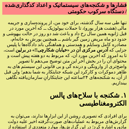
فشارها و شکنجه‌های سیستماتیک و اعداد کدگذاری‌شده
/ دستگاه سرکوب حکومتی
تنها طی سه سال گذشته، برای خود من، از پرونده‌سازی و جریمه
مالی (هشت هزار یورو)، تا حملات بیولوژیک ــ که آخرین مورد در
قبل ژانویه همین سال رخ داد و باعث شد دو روز در حالت بیهوشی و
حدود دو ماه مریض زمین گیر باشم ــ همچنین یورش به خانه‌ام،
مصادره کامل وسایلم و همدستی و هماهنگی باند دادگاه‌ها با پلیس
جزایی که
آدرس مرکزی آن در «خیابان شکارچی!!» در برلین
است،
تا به امروز که آخرین مورد آن، که مربوط به دو هفته پیش است و
محتوای آن را در بخش آخر این متن توضیح می‌دهم تا تصویر
واضح‌تری از وارونگی و درنده‌ گی و بی قانونی این سیستم های به
ظاهر دموکرات و کارکرد این شبکه جنایتکار به شما بدهم؛ ولی قبل
از آن، به شکنجه‌های ۲۴ساعته این جنایتکارانِ سازمان‌یافته نگاهی
بیندازیم.
۱. شکنجه با سلاح‌های پالس
الکترومغناطیسی
برای افرادی که تصویری روشن از این ابزارها ندارند، می‌توان به
گزارش‌های مربوط به عملیات‌های صورت‌گرفته اخیر علیه دولت
مادورو اشاره کرد؛ در این گزارش‌ها، موارد متعددی از استفاده از