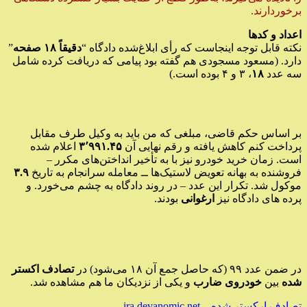
برخوردارند.
اعداد و کدها
نکته قابل توجه اینجاست که رأی ابلاغ‌شده دادگاه “
دقیقاً ۱۸ صفحه
”
دارد. (مسعود مسجودی هم گفته بود پیامی که دریافت کرده شامل
سه عدد
۱۸
، ۳ و ۴ بوده است.)
بر اساس حکم قاضی، مبلغی که من باید به وکیل طرف مقابل
پرداخت کنم کاهش یافته و رقم نهایی آن
۳٬۹۹۱.۴۵
اعلام شده
است. زمان خرید خودرو نیز با به تأخیر انداختن‌های مکرر –
فروشنده به بهانه تعویض لاستیک‌ها ــ معامله سرانجام به تاریخ
۳.۹
موکول شد. تکرار این عدد – در روند دادگاه به چشم می‌خورد. و
پرده های دادگاه نیز
ارغوانی
بودند.
در ضمن عدد ۹۹ (که حاصل جمع آن ۱۸ می‌شود) در
تصادف اکستر
شده
بین
خودروی ضارب
و یکی از نزدیکان ما هم مشاهده شد.
تصادف ارکستر شده – ira.devanomic.net