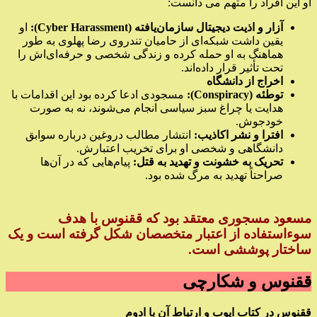
او این افراد را متهم می دانست:
آزار و اذیت دیجیتال سازمان‌یافته (Cyber Harassment):
او
یقین داشت شبکه‌ای از حامیان تندروی رضا پهلوی به طور
هماهنگ به او حمله کرده و زندگی شخصی و حرفه‌ای‌اش را
تحت تأثیر قرار داده‌اند.
اخراج از دانشگاه
توطئه (Conspiracy):
مسجودی ادعا کرده بود این اقدامات با
هدایت یا چراغ سبز سیاسی انجام می‌شوند، نه به صورت
خودجوش.
افترا و نشر اکاذیب:
انتشار مطالب دروغین درباره سوابق
دانشگاهی و شخصی او برای تخریب اعتبارش.
تحریک به خشونت و تهدید به قتل:
پیام‌هایی که در آن‌ها
صراحتاً تهدید به مرگ شده بود.
مسعود مسجوری معتقد بود که ققنوس با هدف
سوءاستفاده از اعتبار متخصصان شکل گرفته است و یک
ساختار پوششی است.
ققنوس و شکارچی
ققنوس در کتاب ایوب و ارتباط آن با ادوم