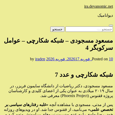
Skip
ira.devanomic.net
to
content
دیوانامیک
جستجو
برای:
مسعود مسجودی – شبکه شکارچی – عوامل
سرکوبگر 4
10. فوریه 2026
Posted on
17. فوریه 2026
by
iraden
شبکه شکارچی و عدد 7
مسعود مسجودی، دکتر ریاضیات از دانشگاه سایمون فریزر، در
سال ۲۰۱۹ میلادی به عنوان یکی از اعضای کلیدی و کارشناسان
پروژه ققنوس (Phoenix Project) معرفی شد.
پس از مدتی، مسجودی با مشاهده آنچه
«غلبه رفتارهای سیاسی بر
تخصص علمی»
می‌نامید، از ققنوس جدا شد. او در ویدیوهای روزانه
خود، رضا پهلوی را به عدم مدیریت نیروهای پیرامونش متهم کرد و