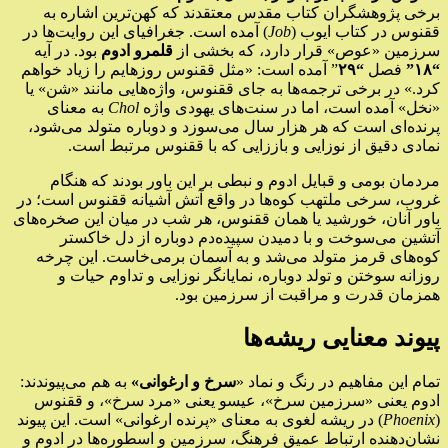
برخی پژوهشگران کتاب مقدس معتقدند که کهن‌ترین اشاره به
ققنوس در کتاب ایوب (
Job
) آمده است. جغرافیای این روایت‌ها در
سرزمین «عوص» قرار دارد، که بخشی از
قلمرو ادوم
بود. در آیه
“۱۸”
فصل
“۲۹
” آمده است: «مثل ققنوس روزهایم را زیاد خواهم
کرد.» در برخی ترجمه‌ها به جای ققنوس، واژه‌هایی مانند «شن» یا
«نخل» آمده است، اما در سنت‌های یهودی واژه
Chol
به معنای
پرنده‌ای است که هر هزار سال می‌سوزد و دوباره متولد می‌شود،
نمادی دقیق از نوزایی و باززایی که با ققنوس مرتبط است.
مردمان بومی و قبایل ادوم و نبطی بر این باور بودند که هنگام
غروب، سرخی ملتهب کوه‌ها در واقع آتش آشیانه ققنوس است؛ در
باور آنان، خورشید یا همان ققنوس، هر شب در میان این صخره‌های
آتشین می‌سوخت و با دمیدن سپیده‌دم دوباره از دل خاکستر
کوه‌های قرمز متولد می‌شد و به آسمان برمی‌خاست. این چرخه
روزانه سوختن و تولد دوباره، نمایانگر نوزایی و تداوم حیات و
همزمان قدرت و مراقبت از سرزمین بود.
پیوند معنایی ریشه‌ها
تمام این مفاهیم در رنگ و نماد «
سرخ و ارغوانی»
به هم می‌پیوندند:
ادوم یعنی «سرزمین سرخ»، عیسو یعنی «مرد سرخ»، و ققنوس
(
Phoenix
) در ریشه لغوی به معنای «پرنده ارغوانی» است. این پیوند
نشان‌دهنده ارتباط عمیق فرهنگ، سرزمین و اسطوره‌ها در ادوم و