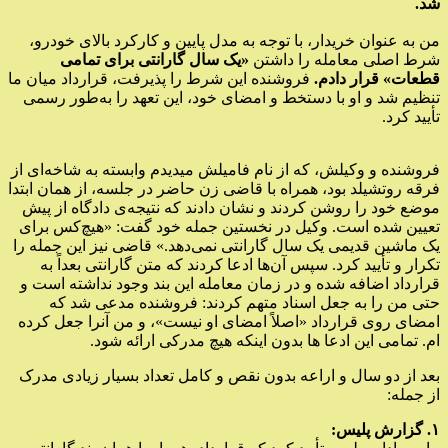
شد.
من به عنوان خریدار، با توجه به مدل پایین و کارکرد بالای خودرو،
شرط اصلی معامله را داشتن
«یک سال گارانتی برای تمامی
قطعات» قرار دادم.
فروشنده این شرط را پذیرفت، قرارداد میان ما
تنظیم شد و او با دستخط و امضای خود، این تعهد را به‌طور رسمی
تأیید کرد.
فروشنده و وکیلش، که از نام فامیلش میدیدم وابسته به شاخه‌ای از
فرقه روتشیلد بود، همراه با قاضی زن حاضر در جلسه، از همان ابتدا
موضع خود را روشن کردند و نشان دادند که نتیجه‌ی دادگاه از پیش
تعیین شده است. وکیل در نخستین جمله خود گفت: «هیچ‌کس برای
یک ماشین قدیمی یک سال گارانتی نمی‌دهد.» قاضی نیز این جمله را
تکرار و تأیید کرد. سپس آن‌ها ادعا کردند که متن گارانتی بعداً به
قرارداد اضافه شده و در زمان معامله این بند وجود نداشته است و
حتی من را به جعل اسناد متهم کردند: فروشنده مدعی شد که
امضای روی قرارداد «اصلاً امضای او نیست»، و من آنرا جعل کرده
ام. تمامی این ادعا ها بدون اینکه هیچ مدرکی ارائه شود.
بعد از دو سال و اراعه بدون نقص و کامل تعداد بسیار زیادی مدرک
از جمله:
۱. گزارش پلیس: