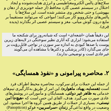
سلاح‌های پالس الکترومغناطیسی و انرژی هدایت‌شونده و ایجاد
اختلال در سیستم عصبی گارد محافظ (از جمله خونریزی از دهان و
بیهوشی) و حتی شخص وی منتشر شده است. این سلاح‌ها با
پالس‌های مایکروویو کار می‌کنند؛ امواجی که می‌توانند مستقیماً بر
مایع درون گوش میانی، مغز و سیستم عصبی اثر بگذارند (پدیده
فِری).
این دقیقاً همان «اشعه‌ای» است که شبانه‌روز برای شکنجه ما
استفاده می‌شود؛ ابزاری که آثاری نظیر سوختگی در لایه‌های زیرین
پوست یا صدها کبودی به اندازه سرِ سوزن در نواحی قابل‌رؤیت بر
جای می‌گذارد (کادر پزشکی و دکترها با مشاهده آن می‌گویند
غیرعادی است و توضیحی ندارند).
۲. محاصره پیرامونی و «نفوذ همسایگی»
از جمله این حملات برای سرکوب، محاصره محیط اطراف فرد
است
(همسایه، پهباد، ماهواره)
. این امر از طریق به‌کارگیری تیم‌های
خدماتی
به ظاهر غیر دولتی
، همسایگان و مأمورانی در پوشش‌های
عادی صورت می‌گیرد. هدف، القای این حس است که
«هیچ‌جا امن
نیستی»
. بسیاری از حملات از طریق همین گروه ها اجرا میشود. این
وضعیت در واقع تداعی‌گر
زندان «سراسربین»
فوکو (Panopticon)