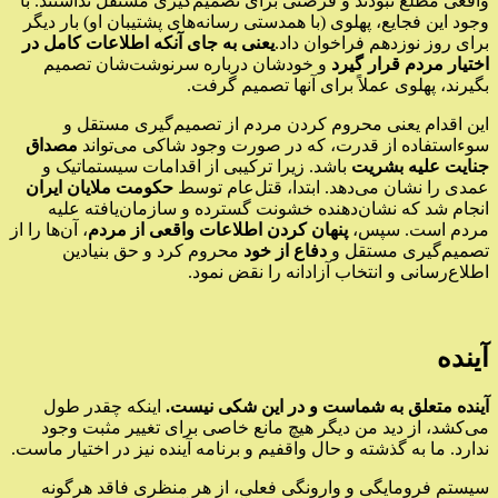
واقعی مطلع نبودند و فرصتی برای تصمیم‌گیری مستقل نداشتند. با
وجود این فجایع، پهلوی (با همدستی رسانه‌های پشتیبان او) بار دیگر
برای روز نوزدهم فراخوان داد.
یعنی به جای آنکه اطلاعات کامل در
اختیار مردم قرار گیرد
و خودشان درباره سرنوشت‌شان تصمیم
بگیرند، پهلوی عملاً برای آنها تصمیم گرفت.
این اقدام یعنی محروم کردن مردم از تصمیم‌گیری مستقل و
سوءاستفاده از قدرت، که در صورت وجود شاکی می‌تواند
مصداق
جنایت علیه بشریت
باشد. زیرا ترکیبی از اقدامات سیستماتیک و
عمدی را نشان می‌دهد. ابتدا، قتل‌عام توسط
حکومت ملایان ایران
انجام شد که نشان‌دهنده خشونت گسترده و سازمان‌یافته علیه
مردم است. سپس،
پنهان کردن اطلاعات واقعی از مردم
، آن‌ها را از
تصمیم‌گیری مستقل و
دفاع از خود
محروم کرد و حق بنیادین
اطلاع‌رسانی و انتخاب آزادانه را نقض نمود.
آینده
آینده متعلق به شماست و در این شکی نیست.
اینکه چقدر طول
می‌کشد، از دید من دیگر هیچ مانع خاصی برای تغییر مثبت وجود
ندارد. ما به گذشته و حال واقفیم و برنامه آینده نیز در اختیار ماست.
سیستم فرومایگی و وارونگی فعلی، از هر منظری فاقد هرگونه