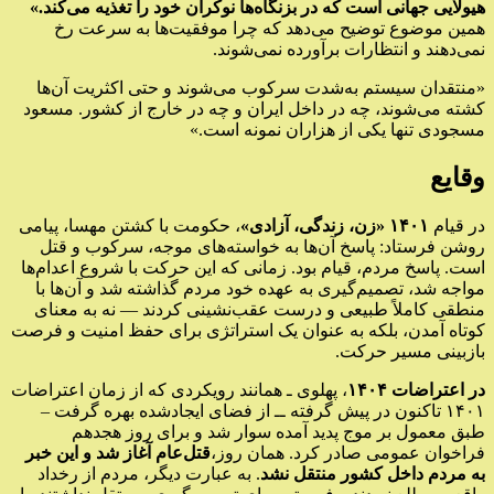
هیولایی جهانی است که در بزنگاه‌ها نوکران خود را تغذیه می‌کند.»
همین موضوع توضیح می‌دهد که چرا موفقیت‌ها به سرعت رخ
نمی‌دهند و انتظارات برآورده نمی‌شوند.
«منتقدان سیستم به‌شدت سرکوب می‌شوند و حتی اکثریت آن‌ها
کشته می‌شوند، چه در داخل ایران و چه در خارج از کشور. مسعود
مسجودی تنها یکی از هزاران نمونه است.»
وقایع
در قیام
۱
۱۴۰
«زن، زندگی، آزادی»
، حکومت با کشتن مهسا، پیامی
روشن فرستاد: پاسخ آن‌ها به خواسته‌های موجه، سرکوب و قتل
است. پاسخ مردم، قیام بود. زمانی که این حرکت با شروع اعدام‌ها
مواجه شد، تصمیم‌گیری به عهده خود مردم گذاشته شد و آن‌ها با
منطقی کاملاً طبیعی و درست عقب‌نشینی کردند — نه به معنای
کوتاه آمدن، بلکه به عنوان یک استراتژی برای حفظ امنیت و فرصت
بازبینی مسیر حرکت.
در اعتراضات ۱۴۰۴
، پهلوی ـ همانند رویکردی که از زمان اعتراضات
۱۴۰۱ تاکنون در پیش گرفته ــ از فضای ایجادشده بهره گرفت –
طبق معمول بر موج پدید آمده سوار شد و برای روز هجدهم
فراخوان عمومی صادر کرد. همان روز،
قتل‌عام آغاز شد و این خبر
به مردم داخل کشور منتقل نشد
. به عبارت دیگر، مردم از رخداد