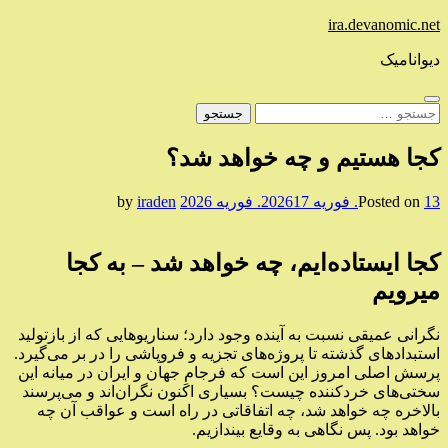
Skip
ira.devanomic.net
to
content
دیوانامیک
جستجو
برای:
کجا هستیم و چه خواهد شد؟
13. فوریه 2026
Posted on
17. فوریه 2026
by
iraden
کجا ایستاده‌ایم
، چه خواهد شد – به کجا
میرویم
نگرانی عمیقی نسبت به آینده وجود دارد؛ سناریوهایی که از بازتولید
استبدادهای گذشته تا پروژه‌های تجزیه و فروپاشی را در بر می‌گیرد.
پرسش اصلی امروز این است که فرجامِ جهان و ایران در میانه این
سختی‌های خردکننده چیست؟ بسیاری اکنون نگران‌اند و می‌پرسند
بالاخره چه خواهد شد، چه اتفاقاتی در راه است و عواقب آن چه
خواهد بود. پس نگاهی به وقایع بیندازیم.