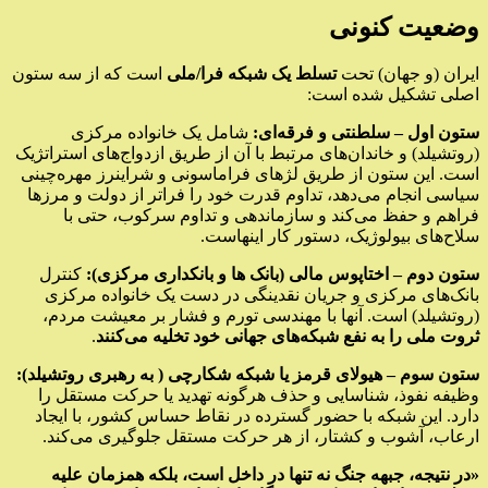
وضعیت کنونی
ایران (و جهان) تحت
تسلط یک شبکه فرا/ملی
است که از سه ستون
اصلی تشکیل شده است:
ستون اول – سلطنتی و فرقه‌ای:
شامل یک خانواده مرکزی
(روتشیلد) و خاندان‌های مرتبط با آن از طریق ازدواج‌های استراتژیک
است. این ستون از طریق لژهای فراماسونی و شراینرز مهره‌چینی
سیاسی انجام می‌دهد، تداوم قدرت خود را فراتر از دولت و مرزها
فراهم و حفظ می‌کند و سازماندهی و تداوم سرکوب، حتی با
سلاح‌های بیولوژیک، دستور کار اینهاست.
ستون دوم – اختاپوس مالی (بانک ها و بانکداری مرکزی):
کنترل
بانک‌های مرکزی و جریان نقدینگی در دست یک خانواده مرکزی
(روتشیلد) است. آنها با مهندسی تورم و فشار بر معیشت مردم،
ثروت ملی را به نفع شبکه‌های جهانی خود تخلیه می‌کنند
.
ستون سوم – هیولای قرمز یا شبکه شکارچی ( به رهبری روتشیلد):
وظیفه نفوذ، شناسایی و حذف هرگونه تهدید یا حرکت مستقل را
دارد. این شبکه با حضور گسترده در نقاط حساس کشور، با ایجاد
ارعاب، آشوب و کشتار، از هر حرکت مستقل جلوگیری می‌کند.
«در نتیجه، جبهه جنگ نه تنها در داخل است، بلکه همزمان علیه