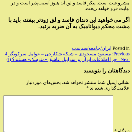
مشروعیت است. پیکر فاسد و لق آن هنوز آسیب‌پذیر است و در
نهایت فرو خواهد ریخت.
اگر می‌خواهید این دندان فاسد و لق زودتر بیفتد، باید با
مشت محکم دیوانامیک به آن ضربه بزنید.
Posted in
ایران/جامعه/سیاست
راهبری
Previous:
مسعود مسجودی – شبکه شکارچی – عوامل سرکوبگر 4
Next:
چرا اطلاعات ایران و اسراییل عاشق «مترسک» هستند؟ (I)
نوشته
دیدگاهتان را بنویسید
نشانی ایمیل شما منتشر نخواهد شد.
بخش‌های موردنیاز
علامت‌گذاری شده‌اند
*
دیدگاه
*