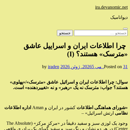
Skip
ira.devanomic.net
to
content
دیوانامیک
جستجو
برای:
چرا اطلاعات ایران و اسراییل عاشق
«مترسک» هستند؟ (I)
31. می 2026
Posted on
5. ژوئن 2026
by
iraden
سوال: چرا اطلاعات ایران و اسرائیل عاشق «مترسک»/«پهلوی»
هستند؟
جواب: مترسک نه یک «رهبر» و نه «تغییردهنده» است.
«شورای هماهنگی اطلاعات
کشور در ایران و Aman
اداره اطلاعات
نظامی
ارتش اسرائیل» –
وجود یک لوزی سبز و سفید دقیقاً در «مرکزِ مرکز» (The Absolute
Center) در هر دو نشان و رنگ سبز و سفید گویای یک برادری واقعی