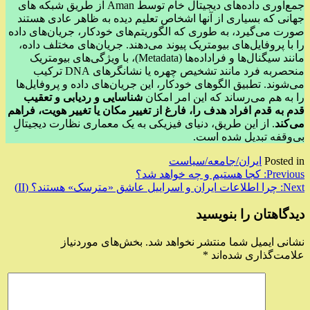
جمع‌آوری داده‌های دیجیتال خام توسط Aman از طریق شبکه های
جهانی که بسیاری از آنها اشخاص تعلیم دیده به ظاهر عادی هستند
صورت می‌گیرد، به طوری که الگوریتم‌های خودکار، جریان‌های داده
را با پروفایل‌های بیومتریک پیوند می‌دهند. جریان‌های مختلف داده،
مانند سیگنال‌ها و فراداده‌ها (Metadata)، با ویژگی‌های بیومتریک
منحصر‌به‌ فرد مانند تشخیص چهره یا نشانگرهای DNA ترکیب
می‌شوند. تطبیق الگوهای خودکار، این جریان‌های داده و پروفایل‌ها
را به هم می‌رساند که این امر امکان
شناسایی و ردیابی و تعقیب
قدم به قدم افراد هدف را، فارغ از تغییر مکان یا تغییر هویت، فراهم
می‌کند
. از این طریق، دنیای فیزیکی به یک معماری نظارت دیجیتالِ
بی‌وقفه تبدیل شده است.
Posted in
ایران/جامعه/سیاست
راهبری
Previous:
کجا هستیم و چه خواهد شد؟
Next:
چرا اطلاعات ایران و اسراییل عاشق «مترسک» هستند؟ (II)
نوشته
دیدگاهتان را بنویسید
نشانی ایمیل شما منتشر نخواهد شد.
بخش‌های موردنیاز
علامت‌گذاری شده‌اند
*