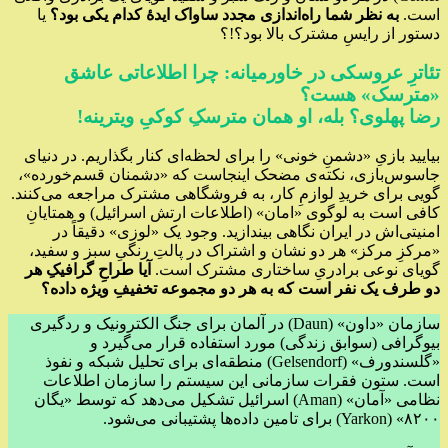
است.
به نظر شما راه‌اندازی مجدد ساواک ایدهٔ کدام یکی بود؟
یا
دستور از رایسِ مشترک بالا بود؟!؟
تئاترِ عروسکی در خاورمیانه: چرا اطلاعاتی عاشق
«مترسک» هست؟
رضا پهلوی؟ بله، او همان مترسکِ کوکیِ ویترینه!
بیایید بازیِ «دشمنِ خونی» را برای لحظه‌ای کنار بگذاریم. در دنیای
جاسوس‌بازی، نکته‌ی مضحک اینجاست که «دشمنان قسم‌خورده»،
گویی برای خریدِ لوازمِ کار، به فروشگاهی مشترک مراجعه می‌کنند.
کافی است به لوگوی «امان» (اطلاعات ارتش اسرائیل) و همتایانِ
امنیتی‌اش در ایران نگاهی بیندازید. وجود یک «لوزی» دقیقاً در
«مرکزِ مرکز» هر دو نشان و اشتراک در پالتِ رنگیِ سبز و سفید،
گویای نوعی برادریِ ساختاری مشترک است.
آیا طراحِ گرافیکِ هر
دو طرف یک نفر است که به هر دو مجموعه تخفیفِ ویژه داده؟
سازمان «داون» (Daun) در آلمان برای جنگ الکترونیک و ردگیری
بیوگرافی (سوابق زندگی) مورد استفاده قرار می‌گیرد و
«گلسندورف» (Gelsendorf) منطقه‌ای برای تحلیل شبکه و نفوذ
است. ستون فقرات سازمانی این سیستم را سازمان اطلاعات
نظامی «آمان» (Aman) اسرائیل تشکیل می‌دهد که توسط «یگان
۸۲۰۰» (Yarkon) برای تامین داده‌ها پشتیبانی می‌شود.